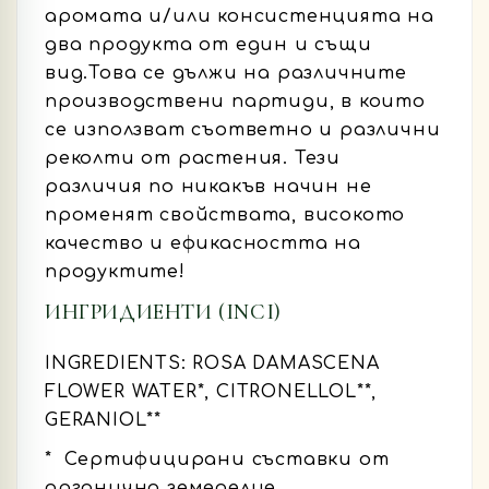
аромата и/или консистенцията на
два продукта от един и същи
вид.Това се дължи на различните
производствени партиди, в които
се използват съответно и различни
реколти от растения. Тези
различия по никакъв начин не
променят свойствата, високото
качество и ефикасността на
продуктите!
ИНГРИДИЕНТИ (INCI)
INGREDIENTS: ROSA DAMASCENA
FLOWER WATER*,
CITRONELLOL**,
GERANIOL**
* Сертифицирани съставки от
органично земеделие