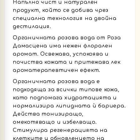
Напълно чист и натурален
продукт, който се добива чрез
специална технология на двойна
дестилация.
Органичната розова вода от Роза
Дамасцена има нежен флорален
аромат. Освежава, успокоява и
почиства кожата и притежава лек
ароматерапевтичен ефект.
Органичната розова вода е
подходяща за всички типове кожа,
като подпомага хидратацията и
нормализира липидната ѝ бариера.
Действа тонизиращо,
омекотяващо и избелващо.
Стимулира регенерацията на
клетките и обновлението на