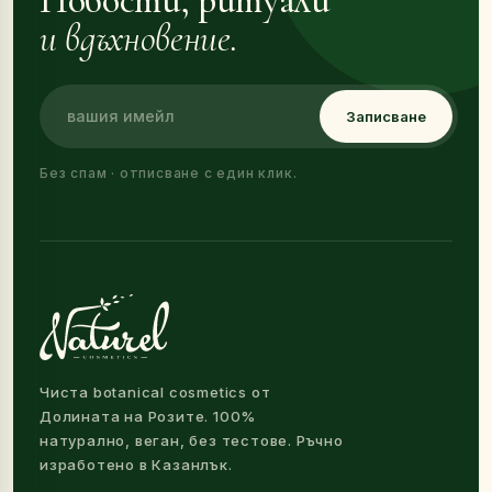
Новости, ритуали
и вдъхновение.
Записване
Без спам · отписване с един клик.
Чиста botanical cosmetics от
Долината на Розите. 100%
натурално, веган, без тестове. Ръчно
изработено в Казанлък.