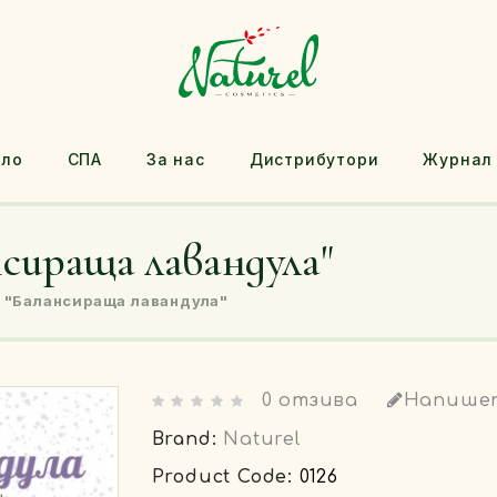
яло
СПА
За нас
Дистрибутори
Журнал
сираща лавандула"
 "Балансираща лавандула"
0 отзива
Напише
Brand:
Naturel
Product Code:
0126