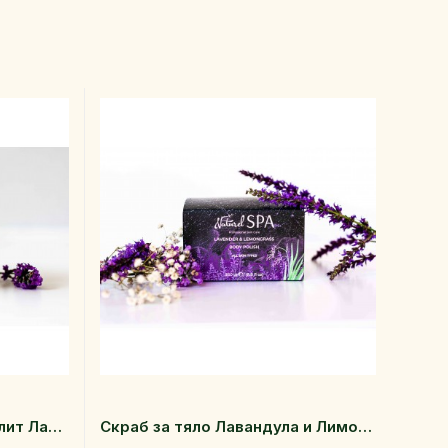
Крем за тяло против целулит Лавандула и Лимонена трева 200 мл
Скраб за тяло Лавандула и Лимонена трева 250 гр