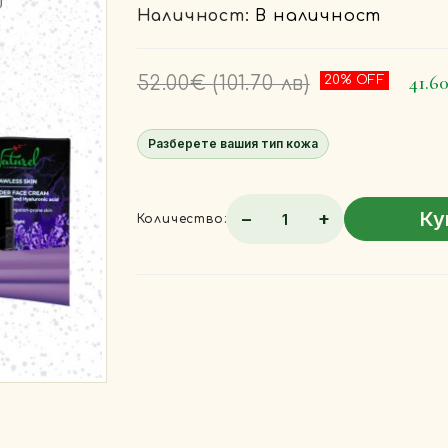
Наличност:
В наличност
41.6
52.00€
(101.70 лв)
20% OFF
Разберете вашия тип кожа
Ку
−
+
Количество: