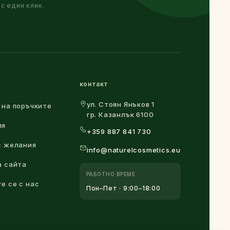
 с един клик.
контакт
ул. Стоян Янъков 1
 на поръчките
гр. Казанлък 6100
ия
+359 887 841 730
с желания
info@naturelcosmetics.eu
а сайта
РАБОТНО ВРЕМЕ
е се с нас
Пон–Пет · 9:00–18:00