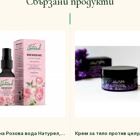
Свързани продукти
Органична Розова вода Натурел, спрей 100 мл