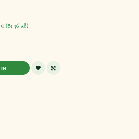
0€
(81.36 лв)
пи