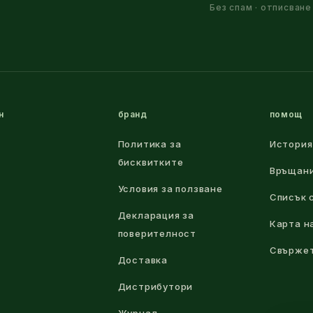
Без спам · отписване
н
бранд
помощ
Политика за
История
бисквитките
Връщан
Условия за ползване
Списък 
Декларация за
Карта н
поверителност
Свържет
Доставка
Дистрибутори
Журнал