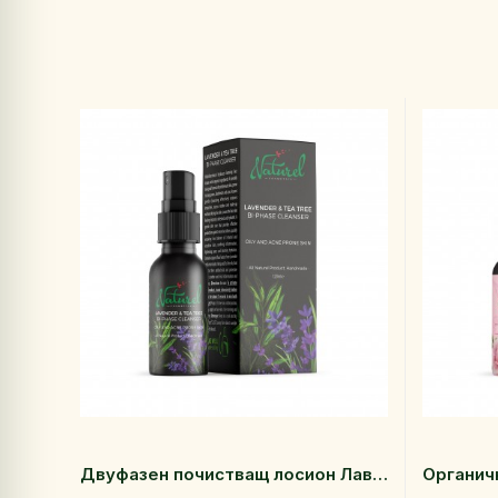
Двуфазен почистващ лосион Лавандула и Чаено дърво 120 мл