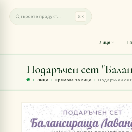
търсете продукт...
⌘ K
Лице
Т
Подаръчен сет "Балан
Лице
Кремове за лице
Подаръчен сет