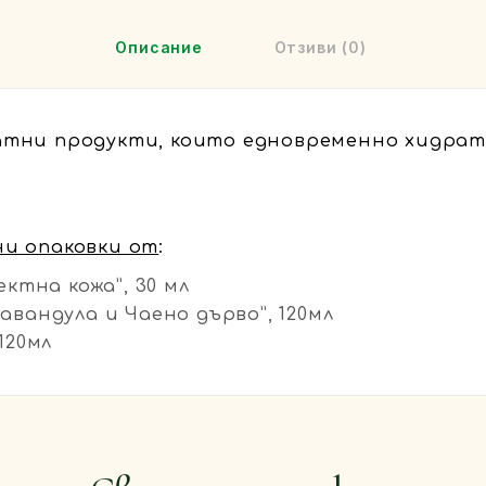
Описание
Отзиви (0)
атни продукти, които едновременно хидрат
и опаковки от
:
ктна кожа”, 30 мл
вандула и Чаено дърво”, 120мл
120мл