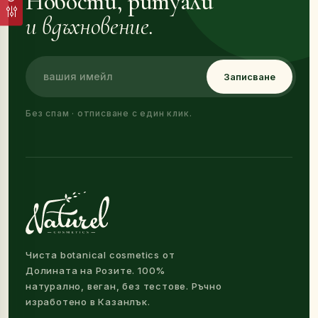
Новости, ритуали
и вдъхновение.
Записване
Без спам · отписване с един клик.
Чиста botanical cosmetics от
Долината на Розите. 100%
натурално, веган, без тестове. Ръчно
изработено в Казанлък.