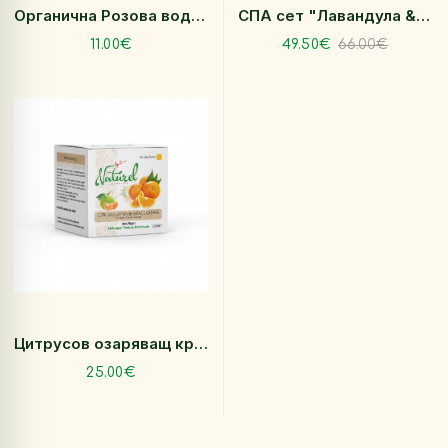
Органична Розова вода Натурел, спрей 100 мл
СПА сет "Лавандула & Лимонена трева"
11.00€
49.50€
66.00€
Цитрусов озаряващ крем за лице 30 мл
25.00€