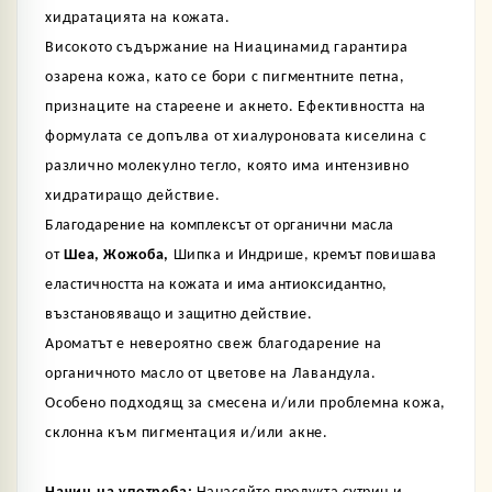
хидратацията на кожата.
Високото съдържание на Ниацинамид гарантира
озарена кожа, като се бори с пигментните петна,
признаците на стареене и акнето. Ефективността на
формулата се допълва от хиалуроновата
киселина с
различно молекулно тегло, която има интензивно
хидратиращо действие.
Благодарение на комплексът от органични масла
от
Шеа, Жожоба,
Шипка
и
Индрише, кремът повишава
еластичността на кожата и има антиоксидантно,
възстановяващо и защитно действие.
Ароматът е невероятно свеж благодарение на
органичното масло от цветове на Лавандула.
Особено подходящ за смесена и/или проблемна кожа,
склонна към пигментация и/или акне.