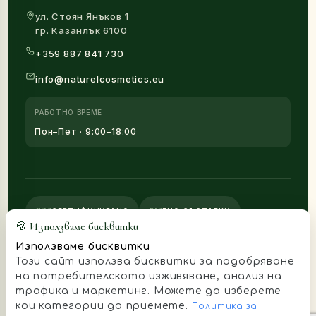
ул. Стоян Янъков 1
гр. Казанлък 6100
+359 887 841 730
info@naturelcosmetics.eu
РАБОТНО ВРЕМЕ
Пон–Пет · 9:00–18:00
ECO
BIO
СЕРТИФИЦИРАНО
БИО СЪСТАВКИ
🍪 Използваме бисквитки
V
CF
HM
ВЕГАН
CRUELTY-FREE
HAND-MADE
Използваме бисквитки
Този сайт използва бисквитки за подобряване
VISA
MC
AMEX
PP
на потребителското изживяване, анализ на
трафика и маркетинг. Можете да изберете
кои категории да приемете.
© 2025 Naturel Cosmetics · направено с 🌿 в Казанлък
Политика за