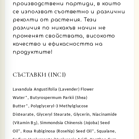
производствени партиди, в които
се използват съответно и различни
реколти от растения. Тези
различия по никакъв начин не
променят свойствата, високото
качество и ефикасността на
продуктите!
СЪСТАВКИ (INCI)
Lavandula Angustifolia
(Lavender) Flower
Water*,
Butyrospermum Parkii (Shea)
Butter*,
Polyglyceryl-3 Methylglucose
Distearate,
Glyceryl Stearate, Glycerin,
Niacinamide
(
Vitamin
В
), Simmondsia Chinensis (Jojoba) Seed
3
Oil*,
Rosa Rubiginosa (
Rosehip
) Seed Oil*, Squalane,