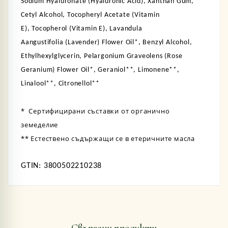
Sodium Hyaluronate (
Hyaluronic Acid)
, Xanthan Gum,
Cetyl Alcohol,
Tocopheryl Acetate
(Vitamin
E)
,
Tocopherol (Vitamin E),
Lavandula
Aangustifolia
(Lavender)
Flower Oil*,
Benzyl Alcohol,
Ethylhexylglycerin,
Pelargonium Graveolens (
Rose
Geranium
) Flower Oil*,
Geraniol**, Limonene**,
Linalool**, Citronellol**
* Сертифицирани съставки от органично
земеделие
** Естествено съдържащи се в етеричните масла
GTIN: 3800502210238