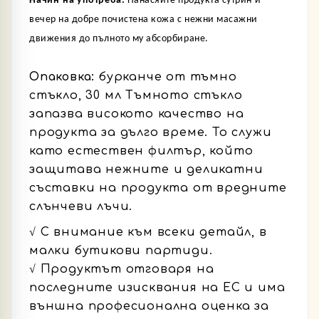
Начин на употреба
:
Нанасяйте продукта сутрин и
вечер на добре почистена кожа с нежни масажни
движения до пълното му абсорбиране.
Опаковка:
бурканче от тъмно
стъкло, 30 мл Тъмното стъкло
запазва високото качество на
продукта за дълго време. То служи
като естествен филтър, който
защитава нежните и деликатни
съставки на продукта от вредните
слънчеви лъчи.
√ С внимание към всеки детайл, в
малки бутикови партиди.
√ Продуктът отговаря на
последните изисквания на ЕС и има
външна професионална оценка за