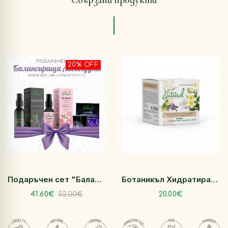
Свързани продукти
20% OFF
Подаръчен сет "Балансираща лавандула"
Ботаникъл Хидратиращ крем за лице 30 мл
41.60€
52.00€
20.00€