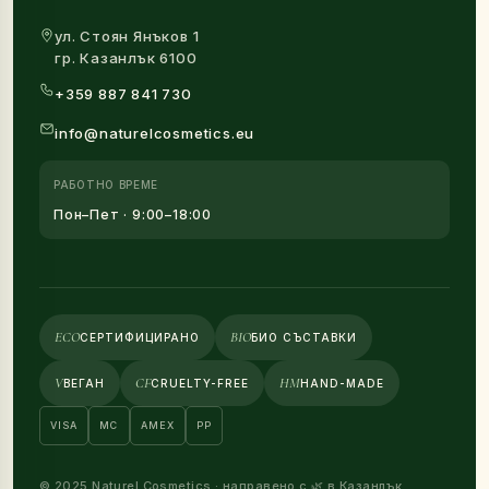
ул. Стоян Янъков 1
гр. Казанлък 6100
+359 887 841 730
info@naturelcosmetics.eu
РАБОТНО ВРЕМЕ
Пон–Пет · 9:00–18:00
ECO
BIO
СЕРТИФИЦИРАНО
БИО СЪСТАВКИ
V
CF
HM
ВЕГАН
CRUELTY-FREE
HAND-MADE
VISA
MC
AMEX
PP
© 2025 Naturel Cosmetics · направено с 🌿 в Казанлък