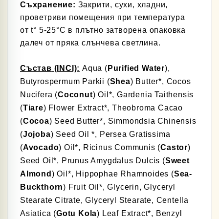
Съхранение:
Закрити, сухи, хладни,
проветриви помещения при температура
от
t° 5-25°C
в плътно затворена опаковка
далеч от пряка слънчева светлина.
Състав
(INCI)
:
Aqua
(
Purified Water
),
Butyrospermum Parkii (
Shea
) Butter*, Cocos
Nucifera (
Coconut
) Oil*, Gardenia Taithensis
(
Tiare
) Flower Extract*, Theobroma Cacao
(
Cocoa
) Seed Butter*, Simmondsia Chinensis
(
Jojoba
) Seed Oil *, Persea Gratissima
(
Avocado
) Oil*, Ricinus Communis (
Castor
)
Seed Oil*, Prunus Amygdalus Dulcis (
Sweet
Almond
) Oil*, Hippophae Rhamnoides (
Sea-
Buckthorn
) Fruit Oil*, Glycerin, Glyceryl
Stearate Citrate, Glyceryl Stearate, Centella
Asiatica (
Gotu Kola
) Leaf Extract*, Benzyl