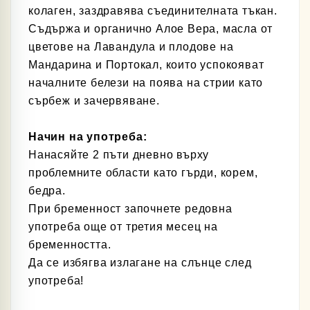
колаген, заздравява съединителната тъкан.
Съдържа и органично Алое Вера, масла от
цветове на Лавандула и плодове на
Мандарина
и
Портокал, които успокояват
началните белези на поява на стрии като
сърбеж и зачервяване.
Начин на употреба:
Нанасяйте 2 пъти дневно върху
проблемните области като гърди, корем,
бедра.
При бременност започнете редовна
употреба още от
третия
месец на
бременността.
Да се избягва излагане на слънце след
употреба!