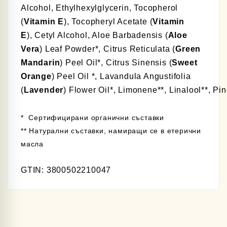
Alcohol, Ethylhexylglycerin, Tocopherol
(
Vitamin E
), Tocopheryl Acetate (
Vitamin
E
), Cetyl Alcohol, Aloe Barbadensis (
Aloe
Vera
) Leaf Powder*, Citrus Reticulata (
Green
Mandarin
) Peel Oil*, Citrus Sinensis (
Sweet
Orange
) Peel Oil *, Lavandula Angustifolia
(
Lavender
) Flower Oil*,
L
imonene**,
L
inalool**,
P
i
* Сертифицирани органични съставки
** Натурални съставки, намиращи се в етерични
масла
GTIN:
3800502210047