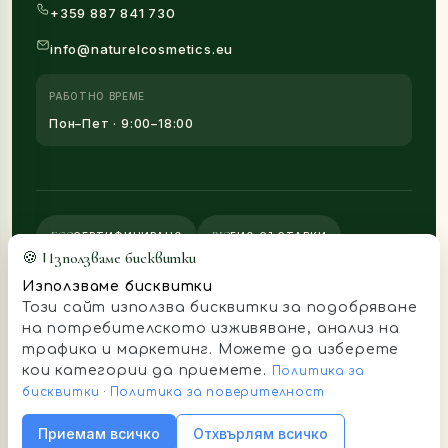
+359 887 841 730
info@naturelcosmetics.eu
РАБОТНО ВРЕМЕ
Пон–Пет · 9:00–18:00
ECO
BIO
СЕРТИФИЦИРАНО
БИО СЪСТАВКИ
🍪 Използваме бисквитки
V
CF
HM
ВЕГАН
CRUELTY-FREE
HAND-MADE
Използваме бисквитки
Този сайт използва бисквитки за подобряване
VISA
MC
AMEX
PP
на потребителското изживяване, анализ на
трафика и маркетинг. Можете да изберете
кои категории да приемете.
Политика за
© 2025 Naturel Cosmetics · направено с 🌿 в Казанлък
бисквитки
·
Политика за поверителност
Поверителност
Условия
Карта на сайта
Приемам всичко
Отхвърлям всичко