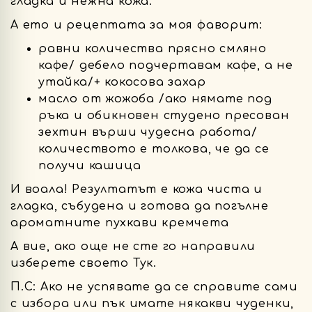
гладка и нежна кожа.
А ето и рецептата за моя фаворит:
равни количества прясно смляно
кафе/ дебело подчертавам кафе, а не
утайка/+ кокосова захар
масло от жожоба /ако нямате под
ръка и обикновен студено пресован
зехтин върши чудесна работа/
количеството е толкова, че да се
получи кашица
И воала! Резултатът е кожа чиста и
гладка, събудена и готова да погълне
ароматните пухкави кремчета
А вие, ако още не сте го направили
изберете своето Тук.
П.С: Ако не успявате да се справите сами
с избора или пък имате някакви чуденки,