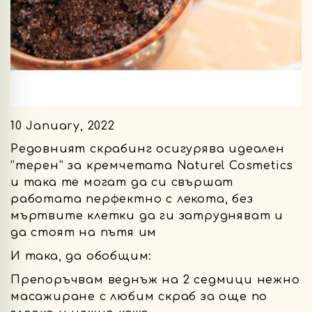
10 January, 2022
Редовният скрабинг осигурява идеален
“терен” за кремчетата Naturel Cosmetics
и така те могат да си свършат
работата перфектно с лекота, без
мъртвите клетки да ги затрудняват и
да стоят на пътя им
И така, да обобщим:
Препоръчвам веднъж на 2 седмици нежно
масажиране с любим скраб за още по