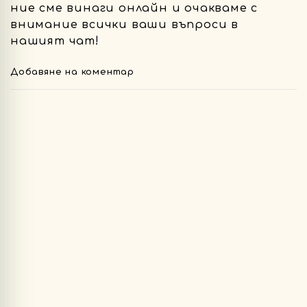
ние сме винаги онлайн и очакваме с
внимание всички ваши въпроси в
нашият чат!
Добавяне на коментар
Тр
да
вле
за
да
до
ко
Ак
ня
ак
мо
да
се
ре
за
та
Ре
е
бе